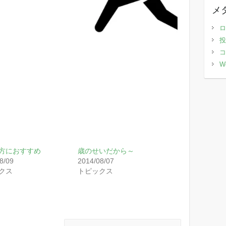
メ
ロ
投
コ
W
方におすすめ
歳のせいだから～
8/09
2014/08/07
クス
トピックス