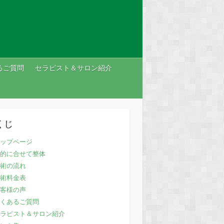
るご質問
セラピスト＆サロン紹介
くじ
ップページ
的に合せて整体
術の流れ
術料金表
客様の声
くあるご質問
ラピスト＆サロン紹介