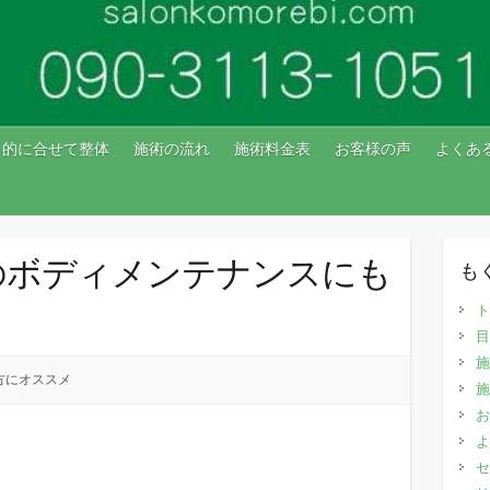
目的に合せて整体
施術の流れ
施術料金表
お客様の声
よくあ
のボディメンテナンスにも
も
ト
目
施
方にオススメ
施
お
よ
セ