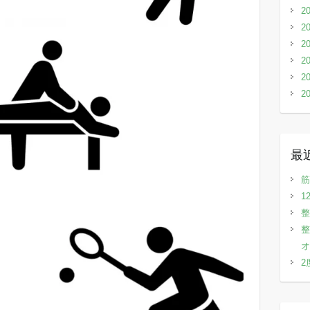
2
2
2
2
2
2
最
筋
1
整
整
オ
2