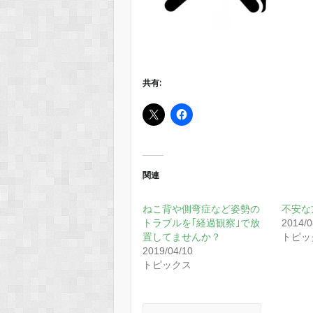
共有:
関連
ねこ背や側弯症など姿勢の
不安な
トラブルを｢経過観察｣で放
2014/0
置してませんか？
トピッ
2019/04/10
トピックス