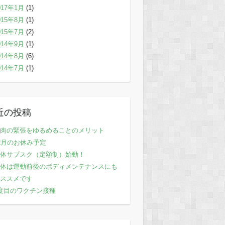
017年1月
(1)
015年8月
(1)
015年7月
(2)
014年9月
(1)
014年8月
(6)
014年7月
(1)
近の投稿
肉の緊張をゆるめることのメリット
2月のお休み予定
体サブスク（定額制）始動！
体は運動前後のボディメンテナンスにも
ススメです
度目のワクチン接種