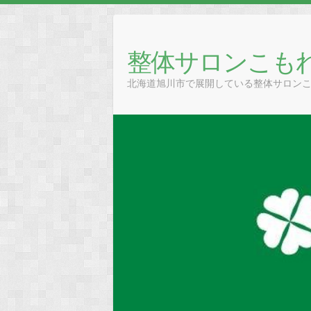
Skip
to
content
整体サロンこも
北海道旭川市で展開している整体サロン