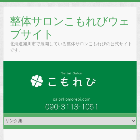
Skip
to
整体サロンこもれびウェ
content
ブサイト
北海道旭川市で展開している整体サロンこもれびの公式サイト
です。