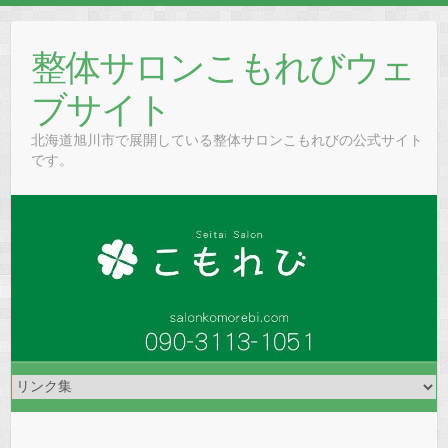
Skip
to
整体サロンこもれびウェ
content
ブサイト
北海道旭川市で展開している整体サロンこもれびの公式サイト
です。